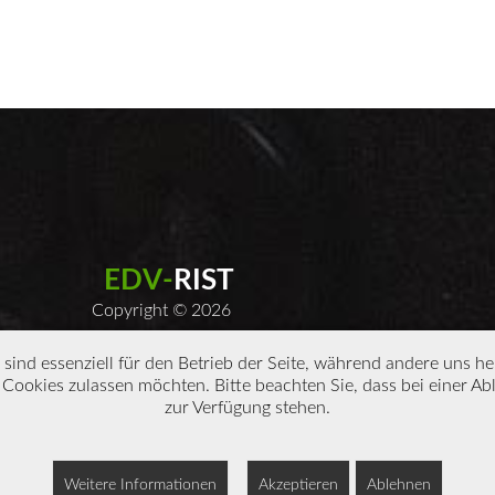
E
D
V
-
R
I
S
T
Copyright ©
2026
sind essenziell für den Betrieb der Seite, während andere uns h
e Cookies zulassen möchten. Bitte beachten Sie, dass bei einer A
zur Verfügung stehen.
Weitere Informationen
Akzeptieren
Ablehnen