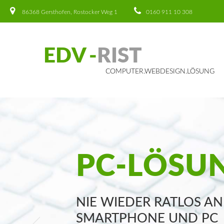
86368 Gersthofen, Rostocker Weg 1
0160 911 10 308
E
D
V
-
R
I
S
T
COMPUTER.WEBDESIGN.LÖSUNG
PC-LÖSU
NIE WIEDER RATLOS AN
SMARTPHONE UND PC